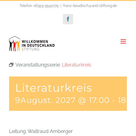
Zum
Telefon: 06359 9592779
|
franz-baudisch@wid-stiftung.de
Inhalt
Facebook
springen
Veranstaltungsserie:
Literaturkreis
Literaturkreis
9August. 2027 @ 17:00
-
18:3
Leitung: Waltraud Amberger