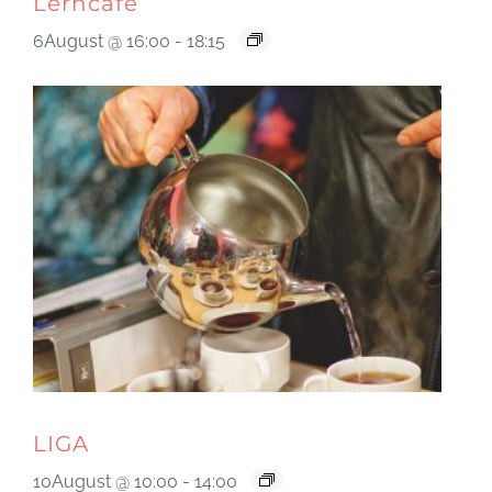
Lerncafé
6August @ 16:00
-
18:15
LIGA
10August @ 10:00
-
14:00