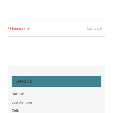
Lerncafé
Literaturkreis
Details
Datum:
8September
Zeit: