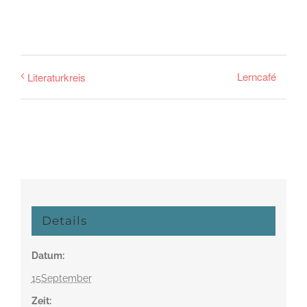
Lerncafé
Literaturkreis
Details
Datum:
15September
Zeit: