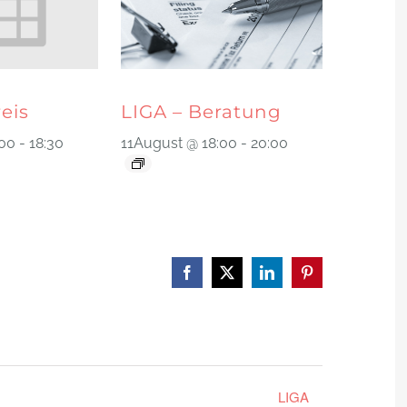
reis
LIGA – Beratung
:00
-
18:30
11August @ 18:00
-
20:00
Facebook
X
LinkedIn
Pinterest
LIGA