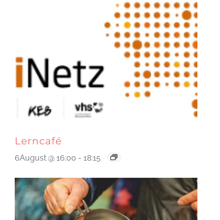
Lerncafé
6August @ 16:00
-
18:15