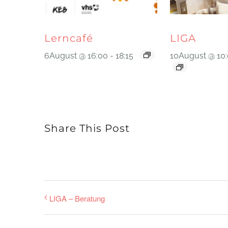
Lerncafé
LIGA
6August @ 16:00
-
18:15
10August @ 10
Share This Post
LIGA – Beratung