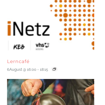
Lerncafé
6August @ 16:00
-
18:15