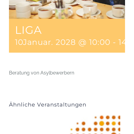
LIGA
10Januar. 2028 @ 10:00
-
14:
Beratung von Asylbewerbern
Ähnliche Veranstaltungen