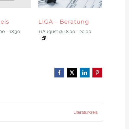
reis
LIGA – Beratung
:00
-
18:30
11August @ 18:00
-
20:00
Facebook
X
LinkedIn
Pinterest
Literaturkreis