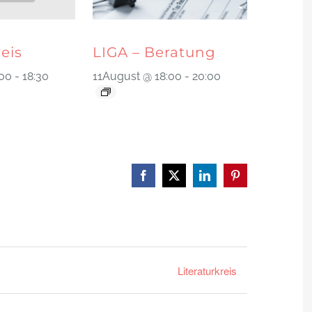
reis
LIGA – Beratung
:00
-
18:30
11August @ 18:00
-
20:00
Facebook
X
LinkedIn
Pinterest
Literaturkreis