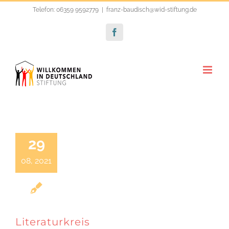
Zum
Telefon: 06359 9592779
|
franz-baudisch@wid-stiftung.de
Inhalt
Facebook
springen
Literatur
29
08, 2021
Literaturkreis