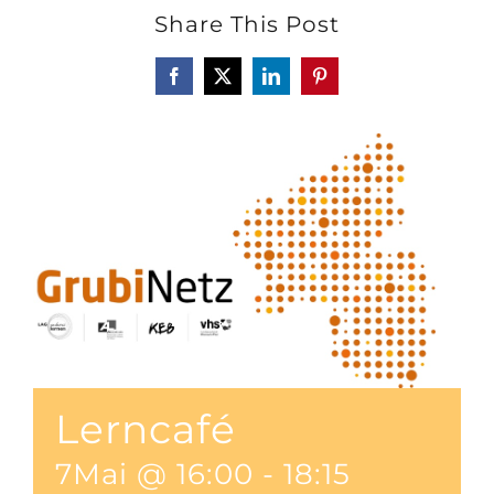
Share This Post
Facebook
X
LinkedIn
Pinterest
Lerncafé
7Mai @ 16:00
-
18:15