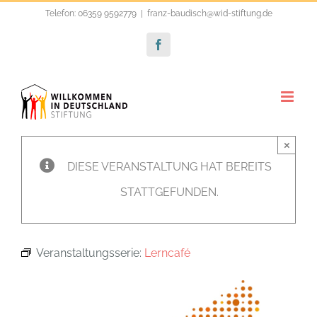
Zum
Telefon: 06359 9592779
|
franz-baudisch@wid-stiftung.de
Inhalt
Facebook
springen
×
DIESE VERANSTALTUNG HAT BEREITS
STATTGEFUNDEN.
Veranstaltungsserie:
Lerncafé