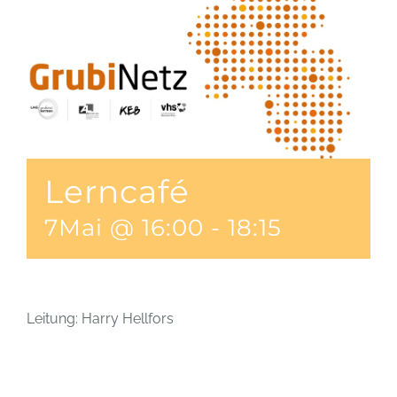
Lerncafé
7Mai @ 16:00
-
18:15
Leitung: Harry Hellfors