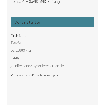
Lerncafé
,
VISàVIS
,
WID-Stiftung
Veranstalter
GrubiNetz
Telefon
015128863911
E-Mail
jennifer.handzik@andereslernen.de
Veranstalter-Website anzeigen