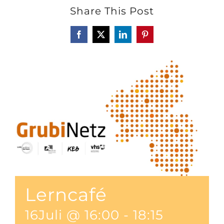
Share This Post
Facebook
X
LinkedIn
Pinterest
Lerncafé
16Juli @ 16:00
-
18:15