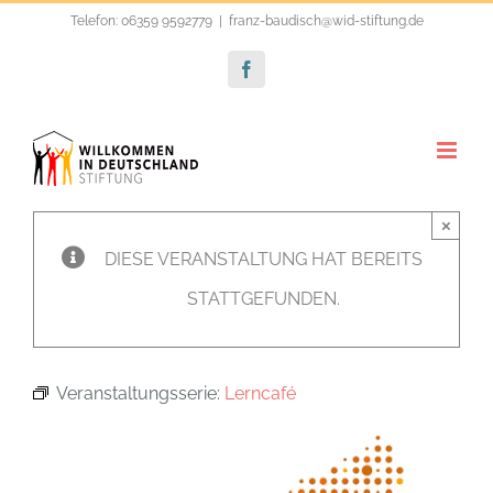
Zum
Telefon: 06359 9592779
|
franz-baudisch@wid-stiftung.de
Inhalt
Facebook
springen
×
DIESE VERANSTALTUNG HAT BEREITS
STATTGEFUNDEN.
Veranstaltungsserie:
Lerncafé