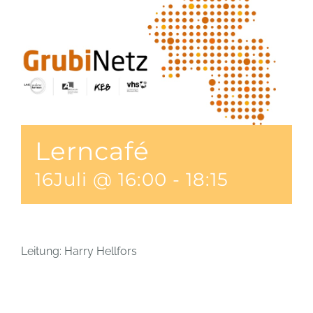
Lerncafé
16Juli @ 16:00
-
18:15
Leitung: Harry Hellfors