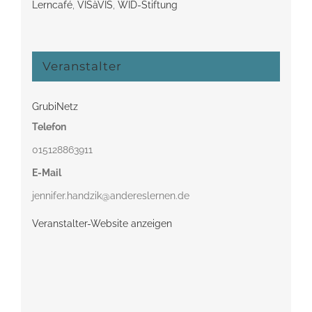
Lerncafé
,
VISàVIS
,
WID-Stiftung
Veranstalter
GrubiNetz
Telefon
015128863911
E-Mail
jennifer.handzik@andereslernen.de
Veranstalter-Website anzeigen