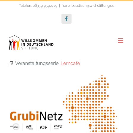
Zum
Telefon: 06359 9592779
|
franz-baudisch@wid-stiftung.de
Inhalt
Facebook
springen
Veranstaltungsserie:
Lerncafé