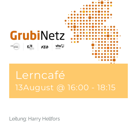
Lerncafé
13August @ 16:00
-
18:15
Leitung: Harry Hellfors