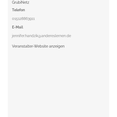
GrubiNetz
Telefon
015128863911
E-Mail
jennifer.handzik@andereslernen.de
Veranstalter-Website anzeigen