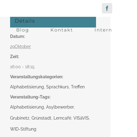
Facebook
Details
Blog
Kontakt
Intern
Datum:
29Oktober
Zeit:
16:00 - 18:15
Veranstaltungskategorien:
Alphabetisierung
,
Sprachkurs
,
Treffen
Veranstaltung-Tags:
Alphabetisierung
,
Asylbewerber
,
Grubinetz
,
Grünstadt
,
Lerncafé
,
VISàVIS
,
WID-Stiftung