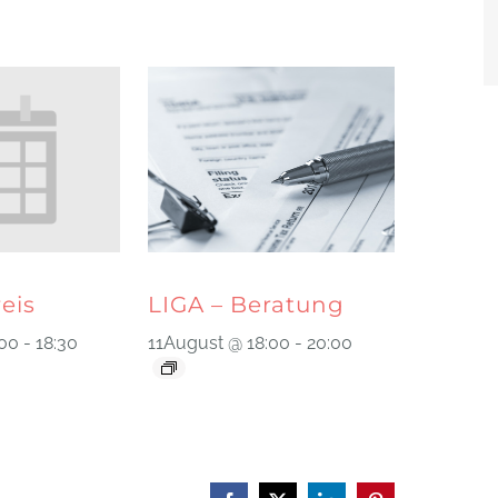
reis
LIGA – Beratung
:00
-
18:30
11August @ 18:00
-
20:00