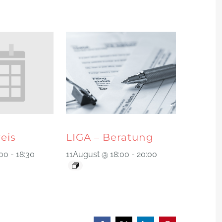
reis
LIGA – Beratung
:00
-
18:30
11August @ 18:00
-
20:00