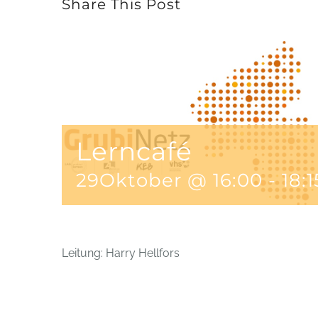
Share This Post
Lerncafé
29Oktober @ 16:00
-
18:1
Leitung: Harry Hellfors