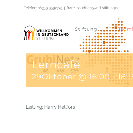
Zum
Veranstaltungsserie:
Lerncafé
Telefon: 06359 9592779
|
franz-baudisch@wid-stiftung.de
Inhalt
springen
Stiftung
Term
Lerncafé
29Oktober @ 16:00
-
18:1
Leitung: Harry Hellfors