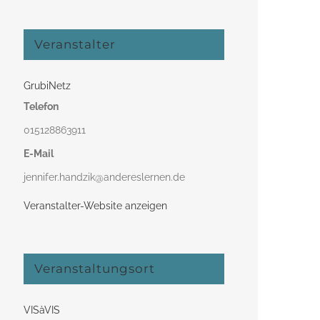
Veranstalter
GrubiNetz
Telefon
015128863911
E-Mail
jennifer.handzik@andereslernen.de
Veranstalter-Website anzeigen
Veranstaltungsort
VISàVIS