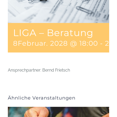
LIGA – Beratung
8Februar. 2028 @ 18:00
-
20
Ansprechpartner: Bernd Frietsch
Ähnliche Veranstaltungen