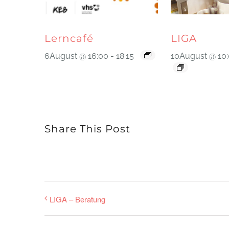
Lerncafé
LIGA
6August @ 16:00
-
18:15
10August @ 10
Share This Post
LIGA – Beratung