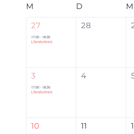
wählen.
M
MONTAG
D
DIENSTAG
M
Kalender
von
1
0
27
28
Veranstaltung,
Veranstaltu
Veranstaltungen
17:00
-
18:30
Literaturkreis
1
0
3
4
Veranstaltung,
Veranstaltu
17:00
-
18:30
Literaturkreis
1
0
10
11