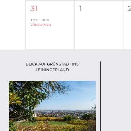
1
0
31
1
Veranstaltung,
Veranstaltu
17:00
-
18:30
Literaturkreis
BLICK AUF GRÜNSTADT INS
LEININGERLAND