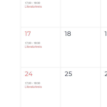
Veranstaltung,
Veranstaltu
17:00
-
18:30
Literaturkreis
1
0
17
18
Veranstaltung,
Veranstaltu
17:00
-
18:30
Literaturkreis
1
0
24
25
Veranstaltung,
Veranstaltu
17:00
-
18:30
Literaturkreis