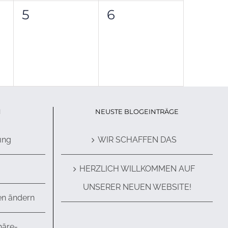
0
0
5
6
ltungen,
Veranstaltungen,
Veranstaltungen
N
NEUSTE BLOGEINTRÄGE
ung
WIR SCHAFFEN DAS
HERZLICH WILLKOMMEN AUF
UNSERER NEUEN WEBSITE!
en ändern
häre-