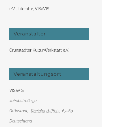
e.V.
,
Literatur
,
VISàVIS
Veranstalter
Grünstadter KulturWerkstatt e.V.
Veranstaltungsort
VISàVIS
Jakobstraße 50
Grünstadt
,
Rheinland-Pfalz
67269
Deutschland