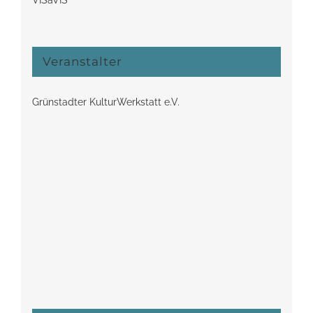
VISàVIS
Veranstalter
Grünstadter KulturWerkstatt e.V.