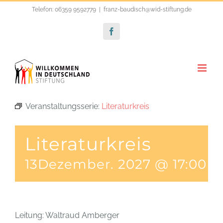
Zum
Telefon: 06359 9592779
|
franz-baudisch@wid-stiftung.de
Inhalt
Facebook
springen
Veranstaltungsserie:
Literaturkreis
Literaturkreis
13Dezember. 2027 @ 17:00
-
Leitung: Waltraud Amberger