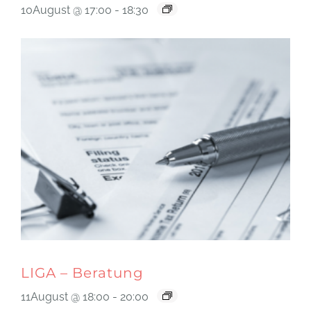
10August @ 17:00
-
18:30
LIGA – Beratung
11August @ 18:00
-
20:00