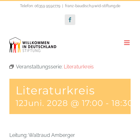
Zum
Telefon: 06359 9592779
|
franz-baudisch@wid-stiftung.de
Inhalt
Facebook
springen
Veranstaltungsserie:
Literaturkreis
Literaturkreis
12Juni. 2028 @ 17:00
-
18:30
Leitung: Waltraud Amberger