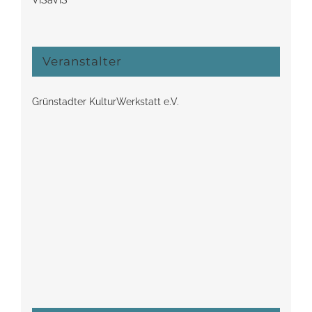
VISàVIS
Veranstalter
Grünstadter KulturWerkstatt e.V.