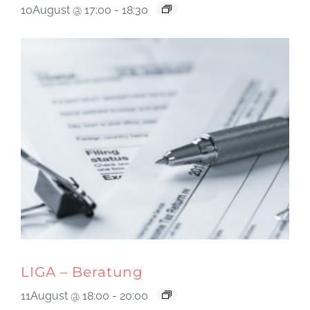
10August @ 17:00
-
18:30
LIGA – Beratung
11August @ 18:00
-
20:00