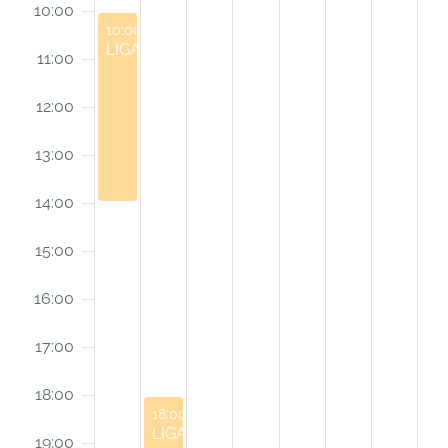
10:00
June 23, 2025
10:00
-
14:00
LIGA
11:00
12:00
13:00
14:00
15:00
16:00
17:00
18:00
June 24, 2025
18:00
-
20:00
LIGA
19:00