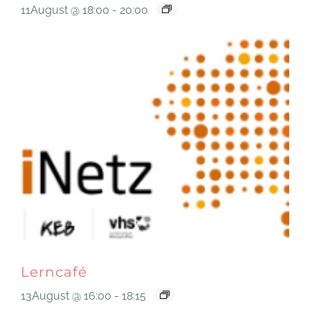
11August @ 18:00
-
20:00
Lerncafé
13August @ 16:00
-
18:15