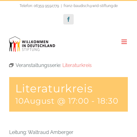
Zum
Telefon: 06359 9592779
|
franz-baudisch@wid-stiftung.de
Inhalt
Facebook
springen
Veranstaltungsserie:
Literaturkreis
Literaturkreis
10August @ 17:00
-
18:30
Leitung: Waltraud Amberger