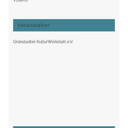
VISàVIS
Veranstalter
Grünstadter KulturWerkstatt e.V.